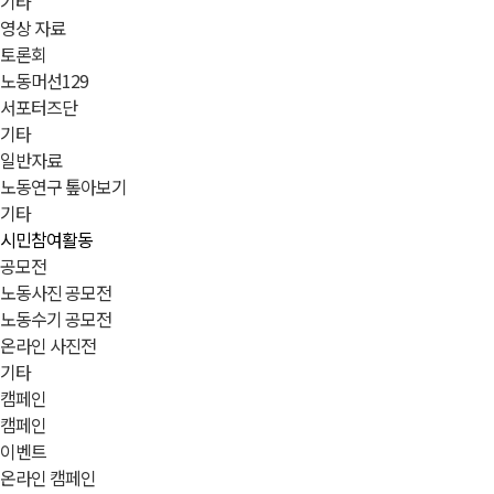
기타
영상 자료
토론회
노동머선129
서포터즈단
기타
일반자료
노동연구 톺아보기
기타
시민참여활동
공모전
노동사진 공모전
노동수기 공모전
온라인 사진전
기타
캠페인
캠페인
이벤트
온라인 캠페인