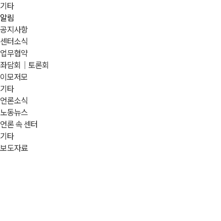
기타
알림
공지사항
센터소식
업무협약
좌담회｜토론회
이모저모
기타
언론소식
노동뉴스
언론 속 센터
기타
보도자료