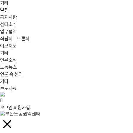
기타
알림
공지사항
센터소식
업무협약
좌담회｜토론회
이모저모
기타
언론소식
노동뉴스
언론 속 센터
기타
보도자료
로그인
회원가입