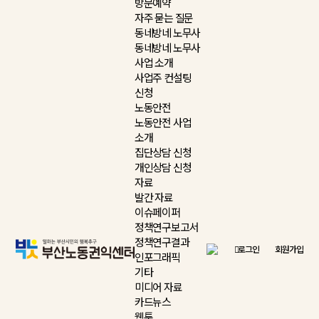
방문예약
자주 묻는 질문
동네방네 노무사
동네방네 노무사
사업 소개
사업주 컨설팅
신청
노동안전
노동안전 사업
소개
집단상담 신청
개인상담 신청
자료
발간 자료
이슈페이퍼
정책연구보고서
정책연구결과
로그인
회원가입
인포그래픽
기타
미디어 자료
카드뉴스
웹툰