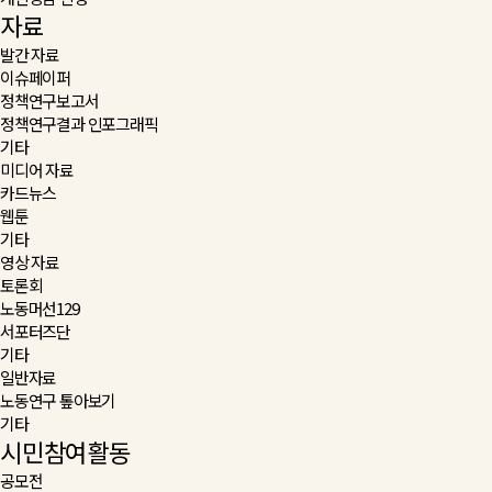
자료
발간 자료
이슈페이퍼
정책연구보고서
정책연구결과 인포그래픽
기타
미디어 자료
카드뉴스
웹툰
기타
영상 자료
토론회
노동머선129
서포터즈단
기타
일반자료
노동연구 톺아보기
기타
시민참여활동
공모전