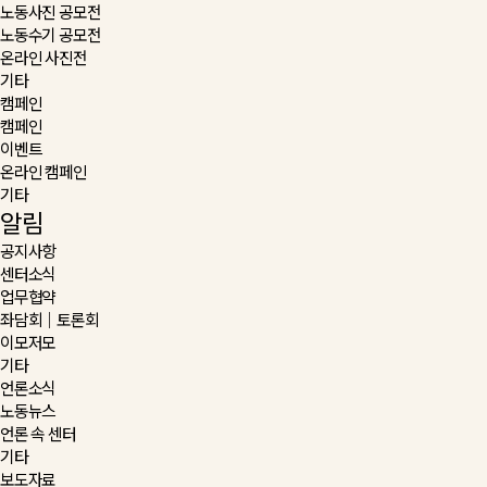
노동사진 공모전
노동수기 공모전
온라인 사진전
기타
캠페인
캠페인
이벤트
온라인 캠페인
기타
알림
공지사항
센터소식
업무협약
좌담회｜토론회
이모저모
기타
언론소식
노동뉴스
언론 속 센터
기타
보도자료