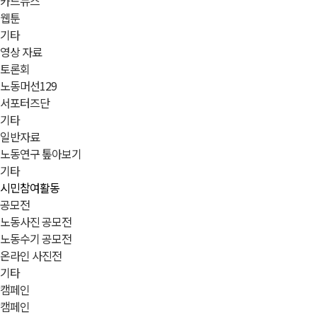
카드뉴스
웹툰
기타
영상 자료
토론회
노동머선129
서포터즈단
기타
일반자료
노동연구 톺아보기
기타
시민참여활동
공모전
노동사진 공모전
노동수기 공모전
온라인 사진전
기타
캠페인
캠페인