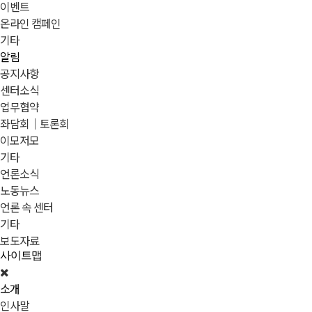
이벤트
온라인 캠페인
기타
알림
공지사항
센터소식
업무협약
좌담회｜토론회
이모저모
기타
언론소식
노동뉴스
언론 속 센터
기타
보도자료
사이트맵
소개
인사말