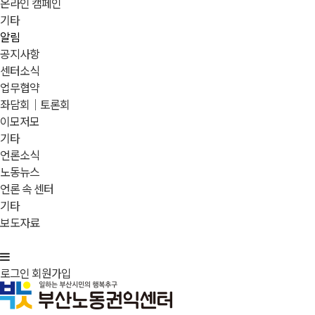
온라인 캠페인
기타
알림
공지사항
센터소식
업무협약
좌담회｜토론회
이모저모
기타
언론소식
노동뉴스
언론 속 센터
기타
보도자료
로그인
회원가입