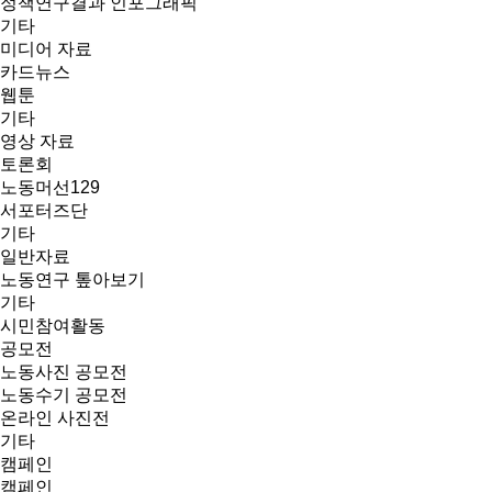
정책연구결과 인포그래픽
기타
미디어 자료
카드뉴스
웹툰
기타
영상 자료
토론회
노동머선129
서포터즈단
기타
일반자료
노동연구 톺아보기
기타
시민참여활동
공모전
노동사진 공모전
노동수기 공모전
온라인 사진전
기타
캠페인
캠페인