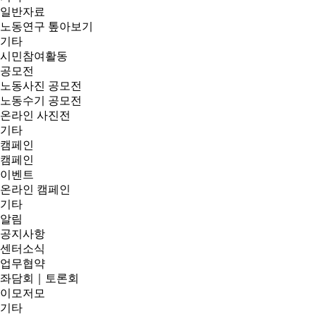
일반자료
노동연구 톺아보기
기타
시민참여활동
공모전
노동사진 공모전
노동수기 공모전
온라인 사진전
기타
캠페인
캠페인
이벤트
온라인 캠페인
기타
알림
공지사항
센터소식
업무협약
좌담회｜토론회
이모저모
기타