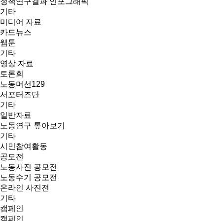
정책연구결과 인포그래픽
기타
미디어 자료
카드뉴스
웹툰
기타
영상 자료
토론회
노동머선129
서포터즈단
기타
일반자료
노동연구 톺아보기
기타
시민참여활동
공모전
노동사진 공모전
노동수기 공모전
온라인 사진전
기타
캠페인
캠페인