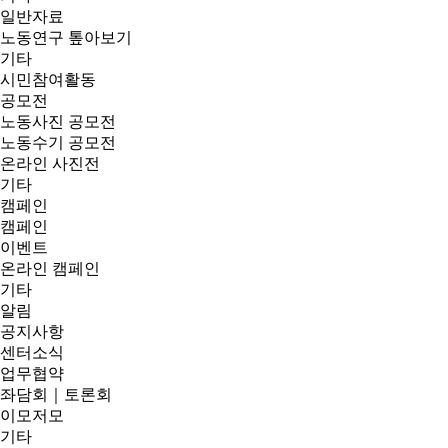
일반자료
노동연구 톺아보기
기타
시민참여활동
공모전
노동사진 공모전
노동수기 공모전
온라인 사진전
기타
캠페인
캠페인
이벤트
온라인 캠페인
기타
알림
공지사항
센터소식
업무협약
좌담회｜토론회
이모저모
기타