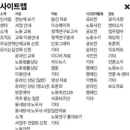
사이트맵
소개
사업
자료
시민참여활동
알림
인사말
한눈에 보기
발간 자료
공모전
공지사항
센터
사업 안내
이슈페이퍼
노동사진
센터소식
소개
노동 교육
정책연구보고서
공모전
업무협약
조직도
교육 이용안내
정책연구결과
노동수기
좌담회｜
주요연혁
단체교육 신청
인포그래픽
공모전
토론회
오시는길
강좌 신청
기타
온라인
이모저모
온라인 교육
미디어 자료
사진전
기타
노동법률상담
카드뉴스
기타
언론소식
노동법률상담
웹툰
캠페인
노동뉴스
이용안내
기타
캠페인
언론 속 센터
온라인 상담 (일반)
영상 자료
이벤트
기타
온라인 상담 (청소년)
토론회
온라인
보도자료
방문예약
노동머선129
캠페인
자주 묻는 질문
서포터즈단
기타
동네방네 노무사
기타
동네방네 노무사 사업
일반자료
소개
노동연구 톺아보기
사업주 컨설팅 신청
기타
노동안전