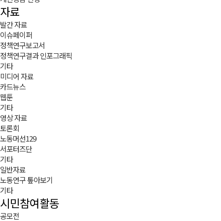
자료
발간 자료
이슈페이퍼
정책연구보고서
정책연구결과 인포그래픽
기타
미디어 자료
카드뉴스
웹툰
기타
영상 자료
토론회
노동머선129
서포터즈단
기타
일반자료
노동연구 톺아보기
기타
시민참여활동
공모전