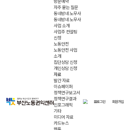
방문예약
자주 묻는 질문
동네방네 노무사
동네방네 노무사
사업 소개
사업주 컨설팅
신청
노동안전
노동안전 사업
소개
집단상담 신청
개인상담 신청
자료
발간 자료
이슈페이퍼
정책연구보고서
정책연구결과
로그인
회원가입
인포그래픽
기타
미디어 자료
카드뉴스
웹툰