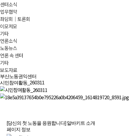
센터소식
업무협약
좌담회｜토론회
이모저모
기타
언론소식
노동뉴스
언론 속 센터
기타
보도자료
부산노동권익센터
시민참여활동_260311
[당신의 첫 노동을 응원합니다] 알바키트 소개
페이지 정보