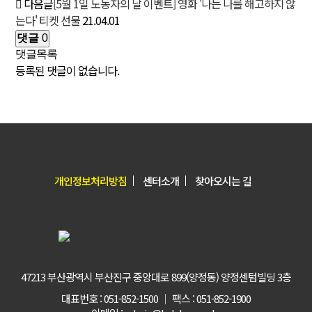
다음글
[5월 1일 노동자의 날 이벤트] 영화 '나는 나를 해고하지 않
는다' 티켓 선물
21.04.01
댓글
0
댓글목록
등록된 댓글이 없습니다.
개인정보처리방침
센터소개
찾아오시는 길
47213 부산광역시 부산진구 중앙대로 899(양정동) 양정센텀빌딩 3층
대표번호 : 051-852-1500 │ 팩스 : 051-852-1900