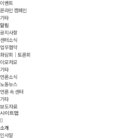
이벤트
온라인 캠페인
기타
알림
공지사항
센터소식
업무협약
좌담회｜토론회
이모저모
기타
언론소식
노동뉴스
언론 속 센터
기타
보도자료
사이트맵
소개
인사말