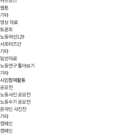
카드뉴스
웹툰
기타
영상 자료
토론회
노동머선129
서포터즈단
기타
일반자료
노동연구 톺아보기
기타
시민참여활동
공모전
노동사진 공모전
노동수기 공모전
온라인 사진전
기타
캠페인
캠페인