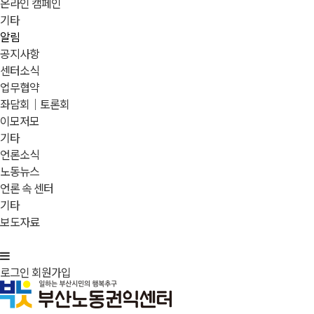
온라인 캠페인
기타
알림
공지사항
센터소식
업무협약
좌담회｜토론회
이모저모
기타
언론소식
노동뉴스
언론 속 센터
기타
보도자료
로그인
회원가입