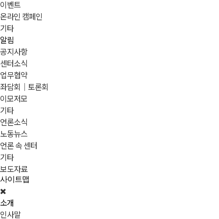
이벤트
온라인 캠페인
기타
알림
공지사항
센터소식
업무협약
좌담회｜토론회
이모저모
기타
언론소식
노동뉴스
언론 속 센터
기타
보도자료
사이트맵
소개
인사말