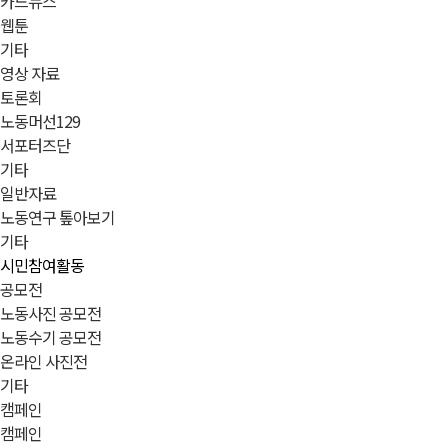
카드뉴스
웹툰
기타
영상 자료
토론회
노동머선129
서포터즈단
기타
일반자료
노동연구 톺아보기
기타
시민참여활동
공모전
노동사진 공모전
노동수기 공모전
온라인 사진전
기타
캠페인
캠페인