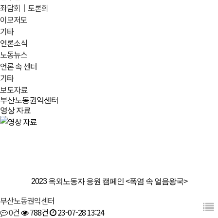
좌담회｜토론회
이모저모
기타
언론소식
노동뉴스
언론 속 센터
기타
보도자료
부산노동권익센터
영상 자료
기타
2023 옥외노동자 응원 캠페인 <폭염 속 얼음왕국>
부산노동권익센터
0건
788건
23-07-28 13:24