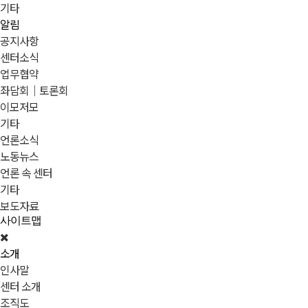
기타
알림
공지사항
센터소식
업무협약
좌담회｜토론회
이모저모
기타
언론소식
노동뉴스
언론 속 센터
기타
보도자료
사이트맵
소개
인사말
센터 소개
조직도