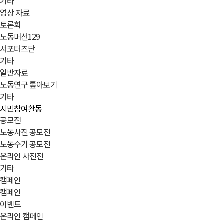
기타
영상 자료
토론회
노동머선129
서포터즈단
기타
일반자료
노동연구 톺아보기
기타
시민참여활동
공모전
노동사진 공모전
노동수기 공모전
온라인 사진전
기타
캠페인
캠페인
이벤트
온라인 캠페인