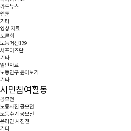
카드뉴스
웹툰
기타
영상 자료
토론회
노동머선129
서포터즈단
기타
일반자료
노동연구 톺아보기
기타
시민참여활동
공모전
노동사진 공모전
노동수기 공모전
온라인 사진전
기타