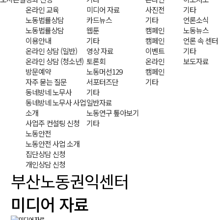
온라인 교육
미디어 자료
사진전
기타
노동법률상담
카드뉴스
기타
언론소식
노동법률상담
웹툰
캠페인
노동뉴스
이용안내
기타
캠페인
언론 속 센터
온라인 상담 (일반)
영상 자료
이벤트
기타
온라인 상담 (청소년)
토론회
온라인
보도자료
방문예약
노동머선129
캠페인
자주 묻는 질문
서포터즈단
기타
동네방네 노무사
기타
동네방네 노무사 사업
일반자료
소개
노동연구 톺아보기
사업주 컨설팅 신청
기타
노동안전
노동안전 사업 소개
집단상담 신청
개인상담 신청
부산노동권익센터
미디어 자료