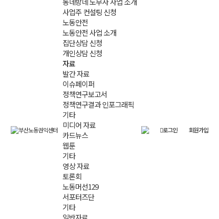
동네방네 노무사 사업 소개
사업주 컨설팅 신청
노동안전
노동안전 사업 소개
집단상담 신청
개인상담 신청
자료
발간 자료
이슈페이퍼
정책연구보고서
정책연구결과 인포그래픽
기타
미디어 자료
로그인
회원가입
카드뉴스
웹툰
기타
영상 자료
토론회
노동머선129
서포터즈단
기타
일반자료