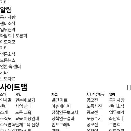
기타
알림
공지사항
센터소식
업무협약
좌담회｜토론회
이모저모
기타
언론소식
노동뉴스
언론 속 센터
기타
보도자료
사이트맵
소개
사업
자료
시민참여활동
알림
인사말
한눈에 보기
발간 자료
공모전
공지사항
센터
사업 안내
이슈페이퍼
노동사진
센터소식
소개
노동 교육
정책연구보고서
공모전
업무협약
조직도
교육 이용안내
정책연구결과
노동수기
좌담회｜
주요연혁
단체교육 신청
인포그래픽
공모전
토론회
오시는길
강좌 신청
기타
온라인
이모저모