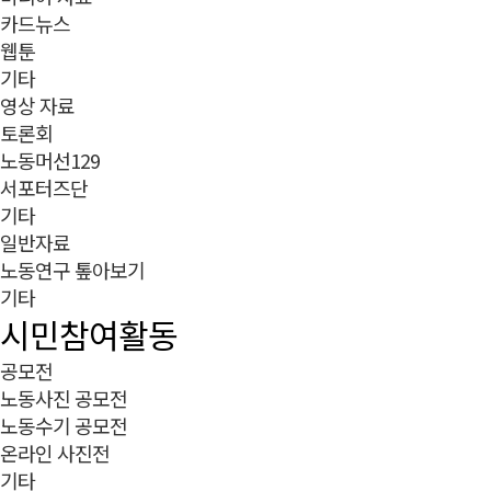
카드뉴스
웹툰
기타
영상 자료
토론회
노동머선129
서포터즈단
기타
일반자료
노동연구 톺아보기
기타
시민참여활동
공모전
노동사진 공모전
노동수기 공모전
온라인 사진전
기타