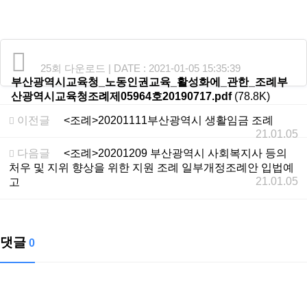
25회 다운로드 | DATE : 2021-01-05 15:35:39
부산광역시교육청_노동인권교육_활성화에_관한_조례부
산광역시교육청조례제05964호20190717.pdf
(78.8K)
이전글
<조례>20201111부산광역시 생활임금 조례
21.01.05
다음글
<조례>20201209 부산광역시 사회복지사 등의
처우 및 지위 향상을 위한 지원 조례 일부개정조례안 입법예
21.01.05
고
댓글
0