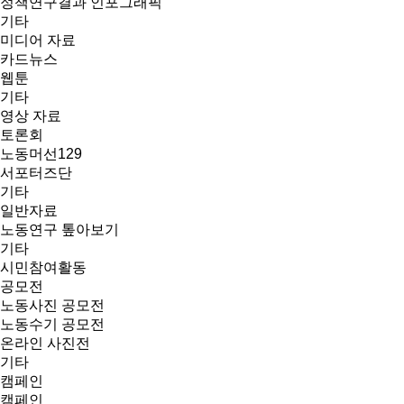
정책연구결과 인포그래픽
기타
미디어 자료
카드뉴스
웹툰
기타
영상 자료
토론회
노동머선129
서포터즈단
기타
일반자료
노동연구 톺아보기
기타
시민참여활동
공모전
노동사진 공모전
노동수기 공모전
온라인 사진전
기타
캠페인
캠페인