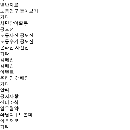
일반자료
노동연구 톺아보기
기타
시민참여활동
공모전
노동사진 공모전
노동수기 공모전
온라인 사진전
기타
캠페인
캠페인
이벤트
온라인 캠페인
기타
알림
공지사항
센터소식
업무협약
좌담회｜토론회
이모저모
기타