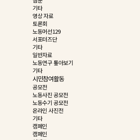
웹툰
기타
영상 자료
토론회
노동머선129
서포터즈단
기타
일반자료
노동연구 톺아보기
기타
시민참여활동
공모전
노동사진 공모전
노동수기 공모전
온라인 사진전
기타
캠페인
캠페인