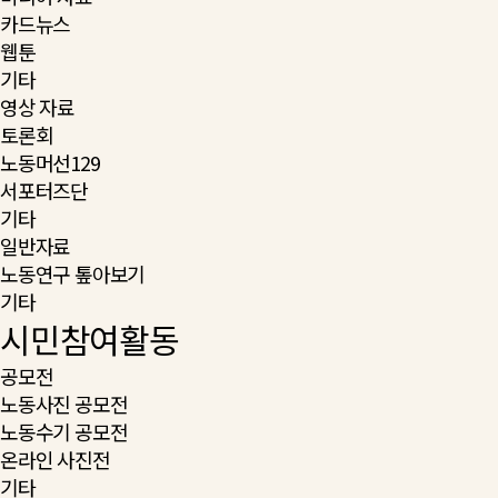
카드뉴스
웹툰
기타
영상 자료
토론회
노동머선129
서포터즈단
기타
일반자료
노동연구 톺아보기
기타
시민참여활동
공모전
노동사진 공모전
노동수기 공모전
온라인 사진전
기타