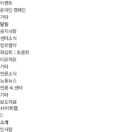
이벤트
온라인 캠페인
기타
알림
공지사항
센터소식
업무협약
좌담회｜토론회
이모저모
기타
언론소식
노동뉴스
언론 속 센터
기타
보도자료
사이트맵
소개
인사말