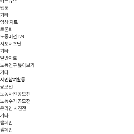
카드뉴스
웹툰
기타
영상 자료
토론회
노동머선129
서포터즈단
기타
일반자료
노동연구 톺아보기
기타
시민참여활동
공모전
노동사진 공모전
노동수기 공모전
온라인 사진전
기타
캠페인
캠페인