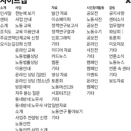
사이트맵
소개
사업
자료
시민참여활동
알림
인사말
한눈에 보기
발간 자료
공모전
공지사항
센터
사업 안내
이슈페이퍼
노동사진
센터소식
소개
노동 교육
정책연구보고서
공모전
업무협약
조직도
교육 이용안내
정책연구결과
노동수기
좌담회｜
주요연혁
단체교육 신청
인포그래픽
공모전
토론회
오시는길
강좌 신청
기타
온라인
이모저모
온라인 교육
미디어 자료
사진전
기타
노동법률상담
카드뉴스
기타
언론소식
노동법률상담
웹툰
캠페인
노동뉴스
이용안내
기타
캠페인
언론 속 센터
온라인 상담 (일반)
영상 자료
이벤트
기타
온라인 상담 (청소년)
토론회
온라인
보도자료
방문예약
노동머선129
캠페인
자주 묻는 질문
서포터즈단
기타
동네방네 노무사
기타
동네방네 노무사 사업
일반자료
소개
노동연구 톺아보기
사업주 컨설팅 신청
기타
노동안전
노동안전 사업 소개