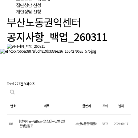
집단상담 신청
개인상담 신청
부산노동권익센터
공지사항_백업_260311
Total 223건
9 페이지
번호
제목
글쓴이
조회
날짜
[찾아가는무료노동상담소]구군별 6월
103
부산노동권익센터
3373
2024-04-17
운영일정표