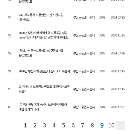
운영일정표
24이주노동자 노동안전보건 지원사업
94
부산노동권익센터
3309
2024-03-25
(교육)
2020년 부산지역 취약계층 노동조합 설립
93
부산노동권익센터
3303
2020-11-24
(노동커뮤니티)지원사업 선정단체 안내
[찾아가는무료노동상담소]구군별 5월
92
부산노동권익센터
3299
2024-03-26
운영일정표
91
2020년 부산지역 청년알바 실태조사 토론회
부산노동권익센터
3297
2020-12-15
코로나시대 노동권의 변화와 대응방안 모색
90
부산노동권익센터
3289
2020-12-15
토론회
[토론회] 민선7기 부산시 노동정책 변화에
89
부산노동권익센터
3284
2020-12-22
대한 평가와 과제
1
2
3
4
5
6
7
8
10
9