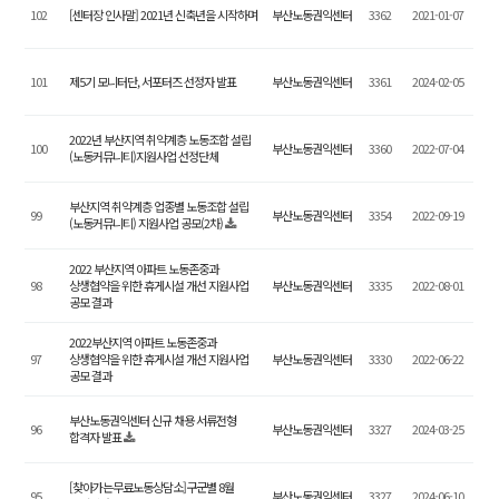
102
[센터장 인사말] 2021년 신축년을 시작하며
부산노동권익센터
3362
2021-01-07
101
제5기 모니터단, 서포터즈 선정자 발표
부산노동권익센터
3361
2024-02-05
2022년 부산지역 취약계층 노동조합 설립
100
부산노동권익센터
3360
2022-07-04
(노동커뮤니티)지원사업 선정단체
부산지역 취약계층 업종별 노동조합 설립
99
부산노동권익센터
3354
2022-09-19
(노동커뮤니티) 지원사업 공모(2차)
2022 부산지역 아파트 노동존중과
98
상생협약을 위한 휴게시설 개선 지원사업
부산노동권익센터
3335
2022-08-01
공모 결과
2022부산지역 아파트 노동존중과
97
상생협약을 위한 휴게시설 개선 지원사업
부산노동권익센터
3330
2022-06-22
공모 결과
부산노동권익센터 신규 채용 서류전형
96
부산노동권익센터
3327
2024-03-25
합격자 발표
[찾아가는무료노동상담소]구군별 8월
95
부산노동권익센터
3327
2024-06-10