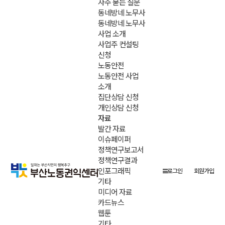
자주 묻는 질문
동네방네 노무사
동네방네 노무사
사업 소개
사업주 컨설팅
신청
노동안전
노동안전 사업
소개
집단상담 신청
개인상담 신청
자료
발간 자료
이슈페이퍼
정책연구보고서
정책연구결과
인포그래픽
로그인
회원가입
기타
미디어 자료
카드뉴스
웹툰
기타