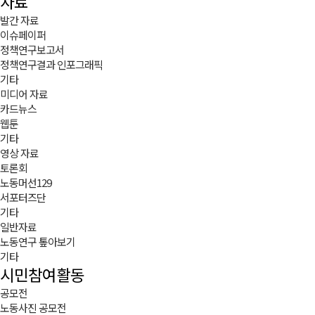
자료
발간 자료
이슈페이퍼
정책연구보고서
정책연구결과 인포그래픽
기타
미디어 자료
카드뉴스
웹툰
기타
영상 자료
토론회
노동머선129
서포터즈단
기타
일반자료
노동연구 톺아보기
기타
시민참여활동
공모전
노동사진 공모전