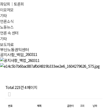
좌담회｜토론회
이모저모
기타
언론소식
노동뉴스
언론 속 센터
기타
보도자료
부산노동권익센터
공지사항_백업_260311
Total 223건
4 페이지
번호
제목
글쓴이
조회
날짜