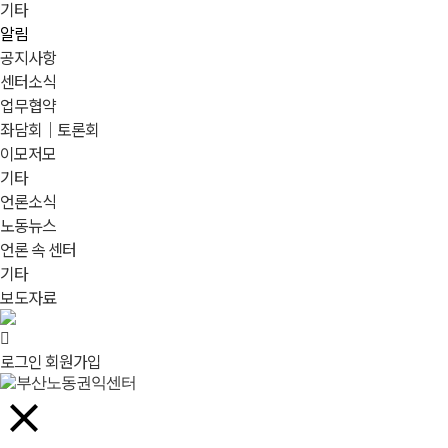
기타
알림
공지사항
센터소식
업무협약
좌담회｜토론회
이모저모
기타
언론소식
노동뉴스
언론 속 센터
기타
보도자료
로그인
회원가입