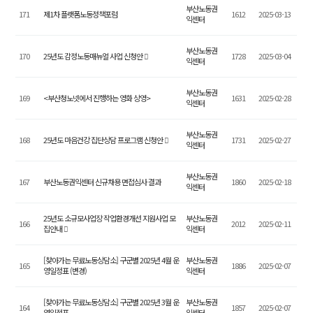
부산노동권
171
제1차 플랫폼노동정책포럼
1612
2025-03-13
익센터
부산노동권
170
25년도 감정노동매뉴얼 사업 신청안
1728
2025-03-04
익센터
부산노동권
169
<부산청노넷에서 진행하는 영화 상영>
1631
2025-02-28
익센터
부산노동권
168
25년도 마음건강 집단상담 프로그램 신청안
1731
2025-02-27
익센터
부산노동권
167
부산노동권익센터 신규채용 면접심사 결과
1860
2025-02-18
익센터
25년도 소규모사업장 작업환경개선 지원사업 모
부산노동권
166
2012
2025-02-11
집안내
익센터
[찾아가는 무료노동상담소] 구군별 2025년 4월 운
부산노동권
165
1886
2025-02-07
영일정표 (변경)
익센터
[찾아가는 무료노동상담소] 구군별 2025년 3월 운
부산노동권
164
1857
2025-02-07
영일정표
익센터