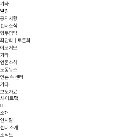
기타
알림
공지사항
센터소식
업무협약
좌담회｜토론회
이모저모
기타
언론소식
노동뉴스
언론 속 센터
기타
보도자료
사이트맵
소개
인사말
센터 소개
조직도