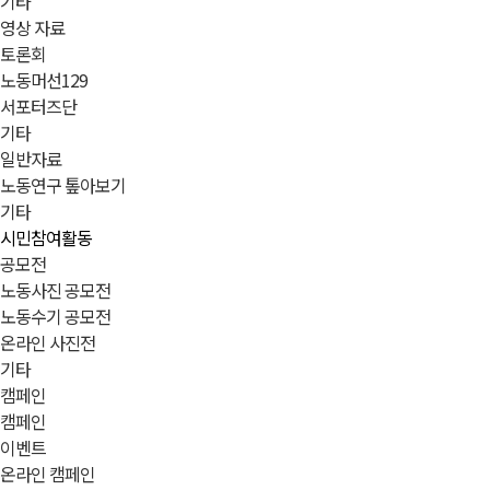
기타
영상 자료
토론회
노동머선129
서포터즈단
기타
일반자료
노동연구 톺아보기
기타
시민참여활동
공모전
노동사진 공모전
노동수기 공모전
온라인 사진전
기타
캠페인
캠페인
이벤트
온라인 캠페인