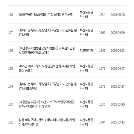
부산노동권
178
2025 한국산업노동학회 봄 학술대회 참가 신청
1634
2025-05-08
익센터
[찾아가는 무료노동상담소] 구군별 2025년 6월 운
부산노동권
177
1662
2025-04-29
영일정표
익센터
[부산광역시일생활균형지원센터] 가족친화인증
176
최고관리자
1545
2025-04-22
및 일생활균형제도 소개
2025년 이주노동자 노동안전보건 통역지원사업
부산노동권
175
1679
2025-04-07
모집 공고
익센터
[찾아가는 무료노동상담소] 구군별 2025년 5월 운
부산노동권
174
1679
2025-03-27
영일정표 (변경)
익센터
[내용변경 재공지] 25년도 소규모사업장 작업환
부산노동권
173
1630
2025-03-25
경개선 지원사업 선정 결과
익센터
감정-비정규직 노동자 커뮤니티 (모임) 지원사업
부산노동권
172
1704
2025-03-14
심사결과 공지
익센터