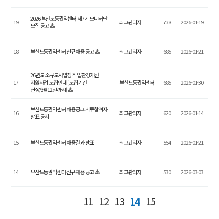
2026 부산노동권익센터 제7기 모니터단
19
최고관리자
738
2026-01-19
모집 공고
18
부산노동권익센터 신규채용 공고
최고관리자
685
2026-01-21
26년도 소규모사업장 작업환경개선
17
지원사업 모집안내 [모집기간
부산노동권익센터
685
2026-01-30
연장/3월12일까지]
부산노동권익센터 채용공고 서류합격자
16
최고관리자
620
2026-01-14
발표 공지
15
부산노동권익센터 채용결과 발표
최고관리자
554
2026-01-21
14
부산노동권익센터 신규채용 공고
최고관리자
530
2026-03-03
11
12
13
15
14