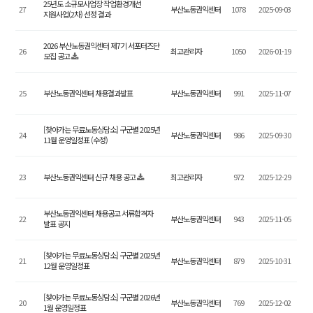
25년도 소규모사업장 작업환경개선
27
부산노동권익센터
1078
2025-09-03
지원사업(2차) 선정 결과
2026 부산노동권익센터 제7기 서포터즈단
26
최고관리자
1050
2026-01-19
모집 공고
25
부산노동권익센터 채용결과발표
부산노동권익센터
991
2025-11-07
[찾아가는 무료노동상담소] 구군별 2025년
24
부산노동권익센터
986
2025-09-30
11월 운영일정표 (수정)
23
부산노동권익센터 신규 채용 공고
최고관리자
972
2025-12-29
부산노동권익센터 채용공고 서류합격자
22
부산노동권익센터
943
2025-11-05
발표 공지
[찾아가는 무료노동상담소] 구군별 2025년
21
부산노동권익센터
879
2025-10-31
12월 운영일정표
[찾아가는 무료노동상담소] 구군별 2026년
20
부산노동권익센터
769
2025-12-02
1월 운영일정표