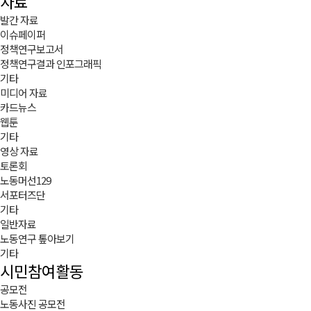
자료
발간 자료
이슈페이퍼
정책연구보고서
정책연구결과 인포그래픽
기타
미디어 자료
카드뉴스
웹툰
기타
영상 자료
토론회
노동머선129
서포터즈단
기타
일반자료
노동연구 톺아보기
기타
시민참여활동
공모전
노동사진 공모전