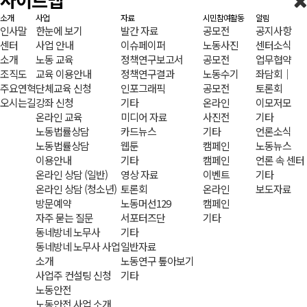
사이트맵
소개
사업
자료
시민참여활동
알림
인사말
한눈에 보기
발간 자료
공모전
공지사항
센터
사업 안내
이슈페이퍼
노동사진
센터소식
소개
노동 교육
정책연구보고서
공모전
업무협약
조직도
교육 이용안내
정책연구결과
노동수기
좌담회｜
주요연혁
단체교육 신청
인포그래픽
공모전
토론회
오시는길
강좌 신청
기타
온라인
이모저모
온라인 교육
미디어 자료
사진전
기타
노동법률상담
카드뉴스
기타
언론소식
노동법률상담
웹툰
캠페인
노동뉴스
이용안내
기타
캠페인
언론 속 센터
온라인 상담 (일반)
영상 자료
이벤트
기타
온라인 상담 (청소년)
토론회
온라인
보도자료
방문예약
노동머선129
캠페인
자주 묻는 질문
서포터즈단
기타
동네방네 노무사
기타
동네방네 노무사 사업
일반자료
소개
노동연구 톺아보기
사업주 컨설팅 신청
기타
노동안전
노동안전 사업 소개