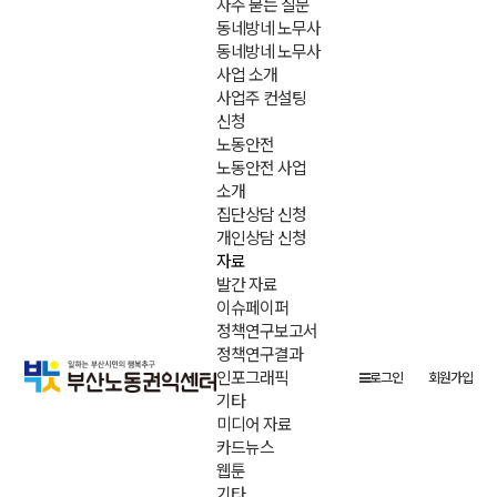
자주 묻는 질문
동네방네 노무사
동네방네 노무사
사업 소개
사업주 컨설팅
신청
노동안전
노동안전 사업
소개
집단상담 신청
개인상담 신청
자료
발간 자료
이슈페이퍼
정책연구보고서
정책연구결과
인포그래픽
로그인
회원가입
기타
미디어 자료
카드뉴스
웹툰
기타