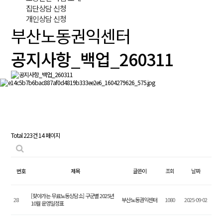
집단상담 신청
개인상담 신청
부산노동권익센터
공지사항_백업_260311
Total 223건
14 페이지
번호
제목
글쓴이
조회
날짜
[찾아가는 무료노동상담소] 구군별 2025년
28
부산노동권익센터
1080
2025-09-02
10월 운영일정표