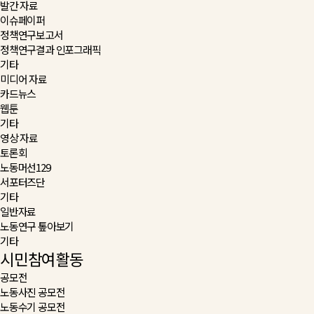
발간 자료
이슈페이퍼
정책연구보고서
정책연구결과 인포그래픽
기타
미디어 자료
카드뉴스
웹툰
기타
영상 자료
토론회
노동머선129
서포터즈단
기타
일반자료
노동연구 톺아보기
기타
시민참여활동
공모전
노동사진 공모전
노동수기 공모전