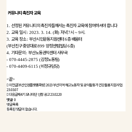
커뮤니티 촉진자 교육
선정된 커뮤니티의 촉진자들께서는 촉진자 교육에 참여하셔야 합니다
1.
교육 일시
화
저녁
시
시
2.
: 2023. 3. 14. (
)
7
~ 9
.
교육 장소
부산시민운동지원센터
층 배움터
3.
:
6
부산진구 중앙대로
양정센텀빌딩
층
(
899
6
)
기타문의
부산노동권익센터 사무국
4.
:
감정노동팀
- 070-4445-2875 (
)
비정규담당
- 070-4409-6115 (
)
끝
<
>
이전글
[부산인권플랫폼파랑] 2023 부산지역 해고노동자 및 공익활동가 건강돌봄 지원사업
23.03.07
다음글
제4기 모니터단 선정 공고
23.02.20
댓글
0
댓글목록
등록된 댓글이 없습니다.