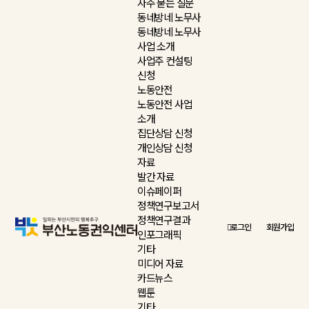
자주 묻는 질문
동네방네 노무사
동네방네 노무사
사업 소개
사업주 컨설팅
신청
노동안전
노동안전 사업
소개
집단상담 신청
개인상담 신청
자료
발간 자료
이슈페이퍼
정책연구보고서
정책연구결과
로그인
회원가입
인포그래픽
기타
미디어 자료
카드뉴스
웹툰
기타