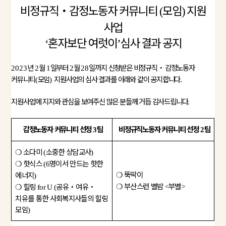
비정규직
‧
감정노동자 커뮤니티
모임
지원
(
)
사업
혼자보단 여럿이
심사 결과 공지
‘
’
년
월
일부터
월
일까지 신청받은 비정규직
‧
감정노동자
2023
2
1
2
28
커뮤니티
모임
지원사업의 심사 결과를 아래와 같이 공지합니다
(
)
.
지원사업에 지지와 관심을 보여주신 많은 분들께 거듭 감사드립니다
.
감정노동자 커뮤니티 선정
팀
비정규직노동자 커뮤니티 선정
팀
3
2
❍
소다미
소중한 상담교사
(
)
❍
핫식스
명이서 만드는 핫한
(6
❍
뚝딱이
에너지
)
❍
부산스런 별밤
부별
❍
힐링
공유
‧
여유
‧
<
>
for U (
치유를 통한 사회복지사들의 힐링
모임
)