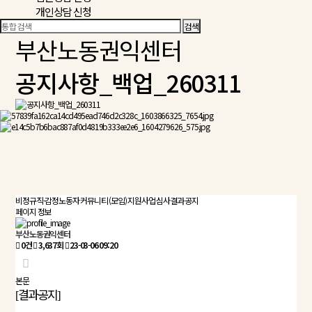
개인상담 신청
부산노동권익센터
공지사항_백업_260311
비정규직-감정노동자 커뮤니티 (모임) 지원사업 심사결과 공지
페이지 정보
부산노동권익센터
0건
3,637회
23-03-06 09:20
본문
결과공지
[
]