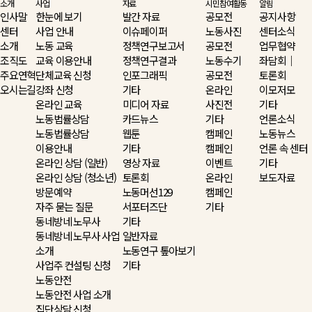
소개
사업
자료
시민참여활동
알림
인사말
한눈에 보기
발간 자료
공모전
공지사항
센터
사업 안내
이슈페이퍼
노동사진
센터소식
소개
노동 교육
정책연구보고서
공모전
업무협약
조직도
교육 이용안내
정책연구결과
노동수기
좌담회｜
주요연혁
단체교육 신청
인포그래픽
공모전
토론회
오시는길
강좌 신청
기타
온라인
이모저모
온라인 교육
미디어 자료
사진전
기타
노동법률상담
카드뉴스
기타
언론소식
노동법률상담
웹툰
캠페인
노동뉴스
이용안내
기타
캠페인
언론 속 센터
온라인 상담 (일반)
영상 자료
이벤트
기타
온라인 상담 (청소년)
토론회
온라인
보도자료
방문예약
노동머선129
캠페인
자주 묻는 질문
서포터즈단
기타
동네방네 노무사
기타
동네방네 노무사 사업
일반자료
소개
노동연구 톺아보기
사업주 컨설팅 신청
기타
노동안전
노동안전 사업 소개
집단상담 신청