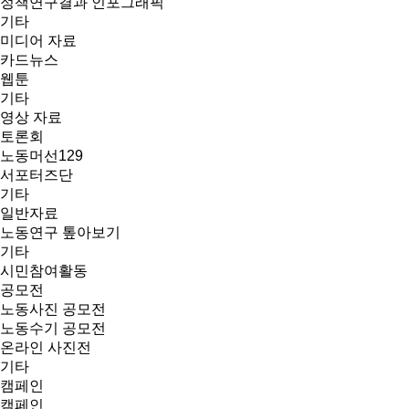
정책연구결과 인포그래픽
기타
미디어 자료
카드뉴스
웹툰
기타
영상 자료
토론회
노동머선129
서포터즈단
기타
일반자료
노동연구 톺아보기
기타
시민참여활동
공모전
노동사진 공모전
노동수기 공모전
온라인 사진전
기타
캠페인
캠페인