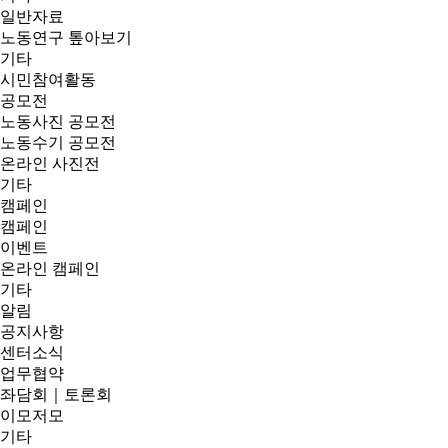
일반자료
노동연구 톺아보기
기타
시민참여활동
공모전
노동사진 공모전
노동수기 공모전
온라인 사진전
기타
캠페인
캠페인
이벤트
온라인 캠페인
기타
알림
공지사항
센터소식
업무협약
좌담회｜토론회
이모저모
기타