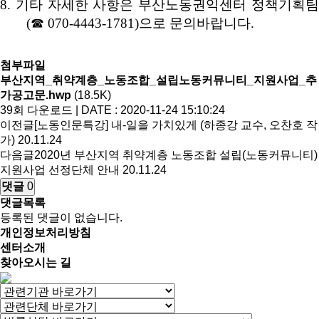
8.
기타 자세한 사항은 부산노동권익센터 정책기획
(
☎
070-4443-1781)
으로 문의바랍니다
.
첨부파일
부산지역_취약계층_노동조합_설립노동커뮤니티_지원사업_추
가공고문.hwp
(18.5K)
39회 다운로드 | DATE : 2020-11-24 15:10:24
이전글
[노동인문특강] 내-일을 가치있게 (하종강 교수, 오찬호 작
가)
20.11.24
다음글
2020년 부산지역 취약계층 노동조합 설립(노동커뮤니티)
지원사업 선정단체 안내
20.11.24
댓글
0
댓글목록
등록된 댓글이 없습니다.
개인정보처리방침
센터소개
찾아오시는 길