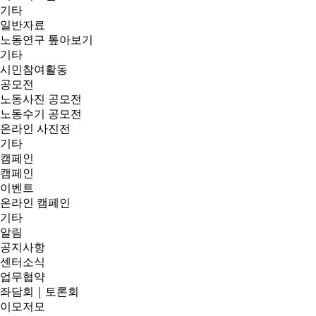
기타
일반자료
노동연구 톺아보기
기타
시민참여활동
공모전
노동사진 공모전
노동수기 공모전
온라인 사진전
기타
캠페인
캠페인
이벤트
온라인 캠페인
기타
알림
공지사항
센터소식
업무협약
좌담회｜토론회
이모저모