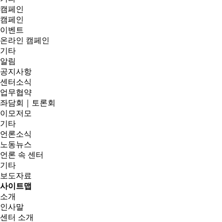
캠페인
캠페인
이벤트
온라인 캠페인
기타
알림
공지사항
센터소식
업무협약
좌담회｜토론회
이모저모
기타
언론소식
노동뉴스
언론 속 센터
기타
보도자료
사이트맵
소개
인사말
센터 소개