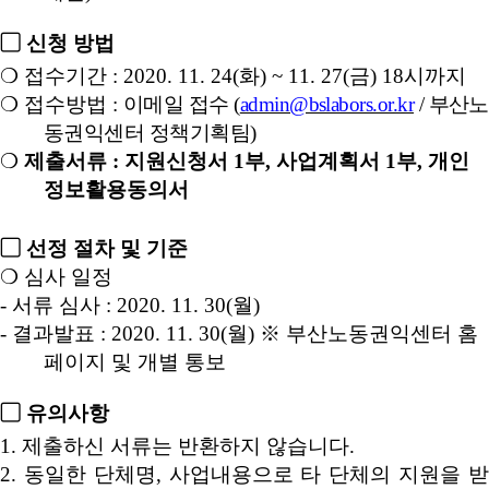
▢
신청 방법
❍
접수기간
: 2020. 11. 24(
화
) ~ 11. 27(
금
) 18
시까지
❍
접수방법
:
이메일 접수
(
admin@bslabors.or.kr
/
부산노
동권익센터 정책기획팀
)
❍
제출서류
:
지원신청서
1
부
,
사업계획서
1
부
,
개인
정보활용동의서
▢
선정 절차 및 기준
❍
심사 일정
-
서류 심사
: 2020. 11. 30(
월
)
-
결과발표
: 2020. 11. 30(
월
)
※
부산노동권익센터 홈
페이지 및 개별 통보
▢
유의사항
1.
제출하신 서류는 반환하지 않습니다
.
2.
동일한 단체명
,
사업내용으로 타 단체의 지원을 