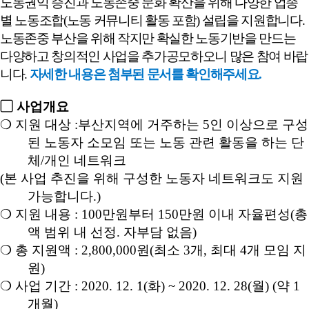
노동권익 증진과 노동존중 문화 확산을 위해 다양한 업종
별 노동조합
(
노동 커뮤니티 활동 포함
)
설립을 지원합니다
.
노동존중 부산을 위해 작지만 확실한 노동기반을 만드는
다양하고 창의적인 사업을 추가공모하오니 많은 참여 바랍
니다
.
자세한 내용은 첨부된 문서를 확인해주세요.
▢
사업개요
❍
지원 대상
:
부산지역에 거주하는
5
인 이상으로 구성
된 노동자 소모임 또는 노동 관련 활동을 하는 단
체
/
개인 네트워크
(
본 사업 추진을 위해 구성한 노동자 네트워크도 지원
가능합니다
.)
❍
지원 내용
: 100
만원부터
150
만원 이내 자율편성
(
총
액 범위 내 선정
.
자부담 없음
)
❍
총 지원액
: 2,800,000
원
(
최소
3
개
,
최대
4
개 모임 지
원
)
❍
사업 기간
: 2020. 12. 1(
화
) ~ 2020. 12. 28(
월
) (
약
1
개월
)