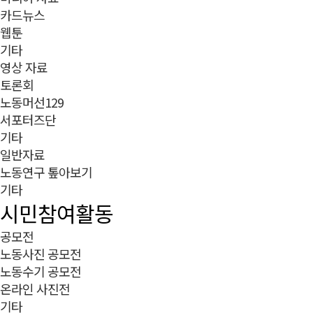
카드뉴스
웹툰
기타
영상 자료
토론회
노동머선129
서포터즈단
기타
일반자료
노동연구 톺아보기
기타
시민참여활동
공모전
노동사진 공모전
노동수기 공모전
온라인 사진전
기타