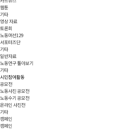
카드뉴스
웹툰
기타
영상 자료
토론회
노동머선129
서포터즈단
기타
일반자료
노동연구 톺아보기
기타
시민참여활동
공모전
노동사진 공모전
노동수기 공모전
온라인 사진전
기타
캠페인
캠페인