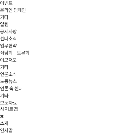
이벤트
온라인 캠페인
기타
알림
공지사항
센터소식
업무협약
좌담회｜토론회
이모저모
기타
언론소식
노동뉴스
언론 속 센터
기타
보도자료
사이트맵
소개
인사말