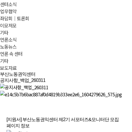
센터소식
업무협약
좌담회｜토론회
이모저모
기타
언론소식
노동뉴스
언론 속 센터
기타
보도자료
부산노동권익센터
공지사항_백업_260311
[지원서] 부산노동권익센터 제2기 서포터즈&모니터단 모집
페이지 정보