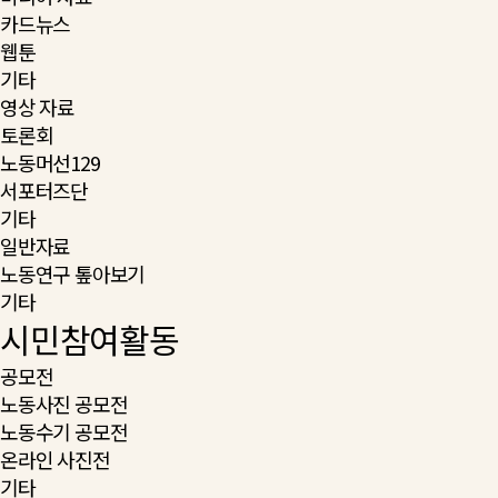
카드뉴스
웹툰
기타
영상 자료
토론회
노동머선129
서포터즈단
기타
일반자료
노동연구 톺아보기
기타
시민참여활동
공모전
노동사진 공모전
노동수기 공모전
온라인 사진전
기타