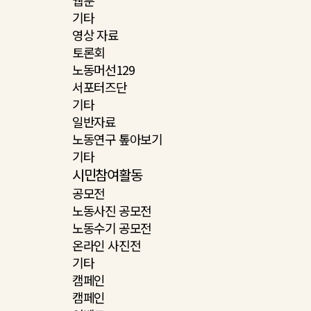
웹툰
기타
영상 자료
토론회
노동머선129
서포터즈단
기타
일반자료
노동연구 톺아보기
기타
시민참여활동
공모전
노동사진 공모전
노동수기 공모전
온라인 사진전
기타
캠페인
캠페인