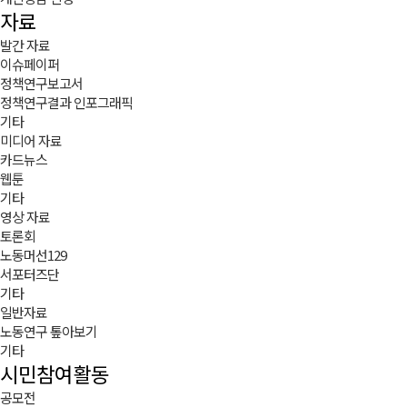
자료
발간 자료
이슈페이퍼
정책연구보고서
정책연구결과 인포그래픽
기타
미디어 자료
카드뉴스
웹툰
기타
영상 자료
토론회
노동머선129
서포터즈단
기타
일반자료
노동연구 톺아보기
기타
시민참여활동
공모전