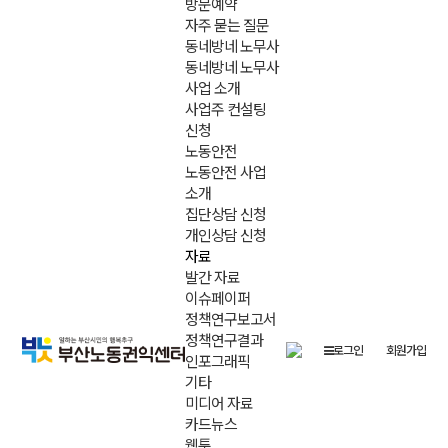
방문예약
자주 묻는 질문
동네방네 노무사
동네방네 노무사
사업 소개
사업주 컨설팅
신청
노동안전
노동안전 사업
소개
집단상담 신청
개인상담 신청
자료
발간 자료
이슈페이퍼
정책연구보고서
정책연구결과
로그인
회원가입
인포그래픽
기타
미디어 자료
카드뉴스
웹툰