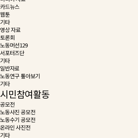
카드뉴스
웹툰
기타
영상 자료
토론회
노동머선129
서포터즈단
기타
일반자료
노동연구 톺아보기
기타
시민참여활동
공모전
노동사진 공모전
노동수기 공모전
온라인 사진전
기타