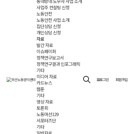
동네방네 노무사 사업 소개
사업주 컨설팅 신청
노동안전
노동안전 사업 소개
집단상담 신청
개인상담 신청
자료
발간 자료
이슈페이퍼
정책연구보고서
정책연구결과 인포그래픽
기타
미디어 자료
로그인
회원가입
카드뉴스
웹툰
기타
영상 자료
토론회
노동머선129
서포터즈단
기타
일반자료