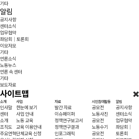
기타
알림
공지사항
센터소식
업무협약
좌담회｜토론회
이모저모
기타
언론소식
노동뉴스
언론 속 센터
기타
보도자료
사이트맵
소개
사업
자료
시민참여활동
알림
인사말
한눈에 보기
발간 자료
공모전
공지사항
센터
사업 안내
이슈페이퍼
노동사진
센터소식
소개
노동 교육
정책연구보고서
공모전
업무협약
조직도
교육 이용안내
정책연구결과
노동수기
좌담회｜
주요연혁
단체교육 신청
인포그래픽
공모전
토론회