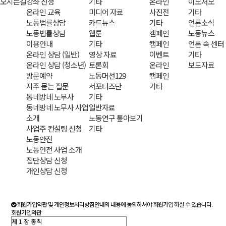
오시는길
강좌 신청
기타
온라인
이모저모
온라인 교육
미디어 자료
사진전
기타
노동법률상담
카드뉴스
기타
언론소식
노동법률상담
웹툰
캠페인
노동뉴스
이용안내
기타
캠페인
언론 속 센터
온라인 상담 (일반)
영상 자료
이벤트
기타
온라인 상담 (청소년)
토론회
온라인
보도자료
방문예약
노동머선129
캠페인
자주 묻는 질문
서포터즈단
기타
동네방네 노무사
기타
동네방네 노무사 사업
일반자료
소개
노동연구 톺아보기
사업주 컨설팅 신청
기타
노동안전
노동안전 사업 소개
집단상담 신청
개인상담 신청
회원가입약관 및 개인정보처리방침안내의 내용에 동의하셔야 회원가입 하실 수 있습니다.
회원가입약관