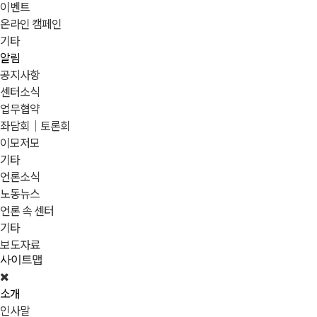
이벤트
온라인 캠페인
기타
알림
공지사항
센터소식
업무협약
좌담회｜토론회
이모저모
기타
언론소식
노동뉴스
언론 속 센터
기타
보도자료
사이트맵
소개
인사말