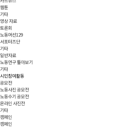
카드뉴스
웹툰
기타
영상 자료
토론회
노동머선129
서포터즈단
기타
일반자료
노동연구 톺아보기
기타
시민참여활동
공모전
노동사진 공모전
노동수기 공모전
온라인 사진전
기타
캠페인
캠페인