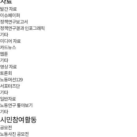
자료
발간 자료
이슈페이퍼
정책연구보고서
정책연구결과 인포그래픽
기타
미디어 자료
카드뉴스
웹툰
기타
영상 자료
토론회
노동머선129
서포터즈단
기타
일반자료
노동연구 톺아보기
기타
시민참여활동
공모전
노동사진 공모전