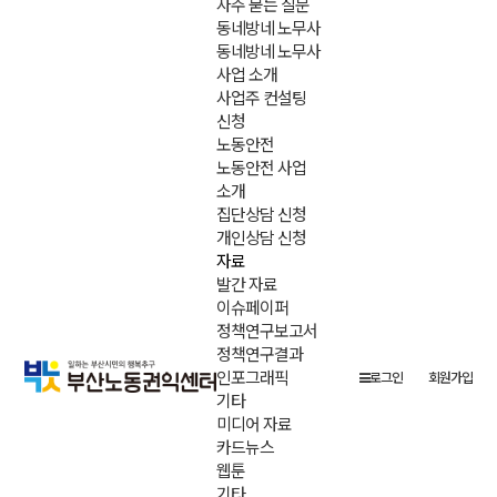
자주 묻는 질문
동네방네 노무사
동네방네 노무사
사업 소개
사업주 컨설팅
신청
노동안전
노동안전 사업
소개
집단상담 신청
개인상담 신청
자료
발간 자료
이슈페이퍼
정책연구보고서
정책연구결과
인포그래픽
로그인
회원가입
기타
미디어 자료
카드뉴스
웹툰
기타