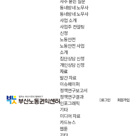
자주 묻는 질문
동네방네 노무사
동네방네 노무사
사업 소개
사업주 컨설팅
신청
노동안전
노동안전 사업
소개
집단상담 신청
개인상담 신청
자료
발간 자료
이슈페이퍼
정책연구보고서
정책연구결과
로그인
회원가입
인포그래픽
기타
미디어 자료
카드뉴스
웹툰
기타