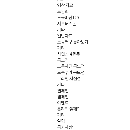
영상 자료
토론회
노동머선129
서포터즈단
기타
일반자료
노동연구 톺아보기
기타
시민참여활동
공모전
노동사진 공모전
노동수기 공모전
온라인 사진전
기타
캠페인
캠페인
이벤트
온라인 캠페인
기타
알림
공지사항