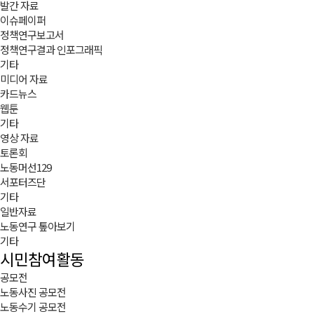
발간 자료
이슈페이퍼
정책연구보고서
정책연구결과 인포그래픽
기타
미디어 자료
카드뉴스
웹툰
기타
영상 자료
토론회
노동머선129
서포터즈단
기타
일반자료
노동연구 톺아보기
기타
시민참여활동
공모전
노동사진 공모전
노동수기 공모전