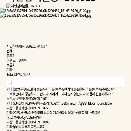
시민참여활동_260311 카테고리
전체
공모전
이벤트｜캠페인
토론회
기타
Total 22건
1 페이지
기타
[10월 북앤토크] 왜 좋은 일자리는 늘 부족한가
왜 좋은 일자리는 늘 부족할까요. 잘
모르겠습니다. 궁금하기도 합니다. 자리가 그다지 많지 않습니다. 서둘러 신청해주세요...
부산노동권익센터
09-25
481
기타
SUNDAY TALK 현장의 목소리
https://moaform.com/q/BS_labor_roundtable
부산노동권익센터
09-09
465
기타
2025 부산노동권익센터 노동절 기념 영화상영회 "해야 할 일"
신청하기
(링크클릭)bit.ly/25노동영화
부산노동권익센터
04-09
1000
기타
부산노동통계 중간보고회