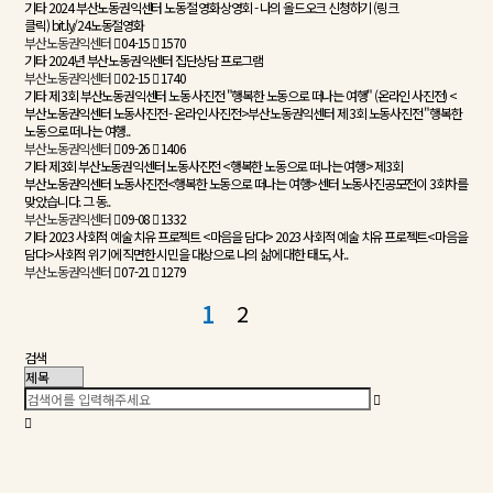
기타
2024 부산노동권익센터 노동절 영화상영회 - 나의 올드오크
신청하기 (링크
클릭) bit.ly/24노동절영화
부산노동권익센터
04-15
1570
기타
2024년 부산노동권익센터 집단상담 프로그램
부산노동권익센터
02-15
1740
기타
제 3회 부산노동권익센터 노동 사진전 "행복한 노동으로 떠나는 여행" (온라인 사진전)
<
부산노동권익센터 노동사진전 - 온라인 사진전>부산노동권익센터 제 3회 노동사진전 "행복한
노동으로 떠나는 여행..
부산노동권익센터
09-26
1406
기타
제3회 부산노동권익센터 노동사진전 <행복한 노동으로 떠나는 여행>
제3회
부산노동권익센터 노동사진전<행복한 노동으로 떠나는 여행>센터 노동사진공모전이 3회차를
맞았습니다. 그 동..
부산노동권익센터
09-08
1332
기타
2023 사회적 예술 치유 프로젝트 <마음을 담다>
2023 사회적 예술 치유 프로젝트<마음을
담다>사회적 위기에 직면한 시민을 대상으로 나의 삶에 대한 태도, 사..
부산노동권익센터
07-21
1279
2
1
검색