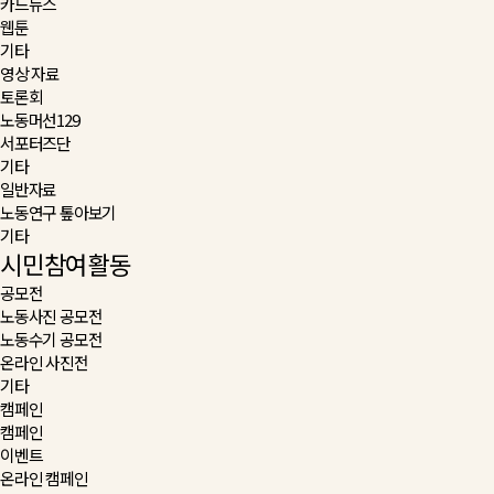
카드뉴스
웹툰
기타
영상 자료
토론회
노동머선129
서포터즈단
기타
일반자료
노동연구 톺아보기
기타
시민참여활동
공모전
노동사진 공모전
노동수기 공모전
온라인 사진전
기타
캠페인
캠페인
이벤트
온라인 캠페인