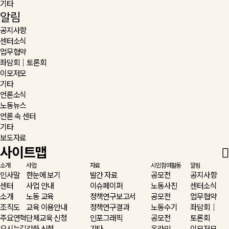
기타
알림
공지사항
센터소식
업무협약
좌담회｜토론회
이모저모
기타
언론소식
노동뉴스
언론 속 센터
기타
보도자료
사이트맵
소개
사업
자료
시민참여활동
알림
인사말
한눈에 보기
발간 자료
공모전
공지사항
센터
사업 안내
이슈페이퍼
노동사진
센터소식
소개
노동 교육
정책연구보고서
공모전
업무협약
조직도
교육 이용안내
정책연구결과
노동수기
좌담회｜
주요연혁
단체교육 신청
인포그래픽
공모전
토론회
오시는길
강좌 신청
기타
온라인
이모저모