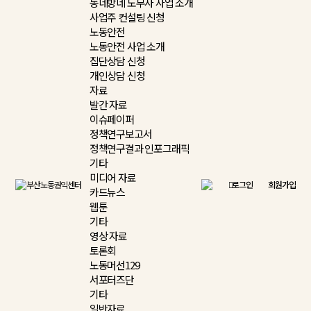
동네방네 노무사 사업 소개
사업주 컨설팅 신청
노동안전
노동안전 사업 소개
집단상담 신청
개인상담 신청
자료
발간 자료
이슈페이퍼
정책연구보고서
정책연구결과 인포그래픽
기타
미디어 자료
로그인
회원가입
카드뉴스
웹툰
기타
영상 자료
토론회
노동머선129
서포터즈단
기타
일반자료