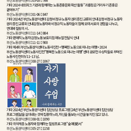
부산노동권익센터
03-05
766
기타
2024 네트워크 기관과 함께하는 노동존중문화 확산 활동 "괴롭힘은 거리두기 존중은
곁에두기"
부산노동권익센터
01-06
847
기타
2024년 부산노동권익센터 감정·비정규 노동자 권리증진 교류회 안내
감정·비정규 노동자
권리증진 교류회 안내감정노동자와 비정규직 노동자들이 함께 모여 서로의 경험을 나누고,
연대와 힐링의 시..
부산노동권익센터
11-14
884
기타
판매직 노동자 감정노동 보호지침 매뉴얼 전달식 안내
부산노동권익센터
11-11
900
기타
제4회 부산노동권익센터 노동사진전 <행복한 노동으로 떠나는 여행>
2024
부산노동권익센터 노동사진전"행복한 노동으로 떠나는 여행"센터 공모전 수상작들로 꾸며진
노동사진전이9/11~13 남..
부산노동권익센터
08-27
1067
기타
2024년 부산노동권익센터 집단상담 프로그램
[24년 부산노동권익센터 집단상담
프로그램]삶을 살아내는 것에 집중하느라, 자신을 돌보는 시간을 놓치진 않고 있나..
부산노동권익센터
08-01
1090
기타
취약계층 노동자와 함께하는 힐링프로그램 "숲애(愛)서"
부산노동권익센터
05-27
1158