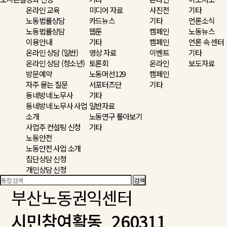
온라인 교육
미디어 자료
사진전
기타
노동법률상담
카드뉴스
기타
언론소식
노동법률상담
웹툰
캠페인
노동뉴스
이용안내
기타
캠페인
언론 속 센터
온라인 상담 (일반)
영상 자료
이벤트
기타
온라인 상담 (청소년)
토론회
온라인
보도자료
방문예약
노동머선129
캠페인
자주 묻는 질문
서포터즈단
기타
동네방네 노무사
기타
동네방네 노무사 사업
일반자료
소개
노동연구 톺아보기
사업주 컨설팅 신청
기타
노동안전
노동안전 사업 소개
집단상담 신청
개인상담 신청
부산노동권익센터
시민참여활동_260311