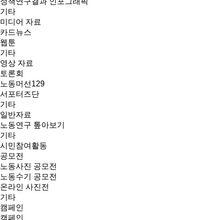
정책연구결과 인포그래픽
기타
미디어 자료
카드뉴스
웹툰
기타
영상 자료
토론회
노동머선129
서포터즈단
기타
일반자료
노동연구 톺아보기
기타
시민참여활동
공모전
노동사진 공모전
노동수기 공모전
온라인 사진전
기타
캠페인
캠페인