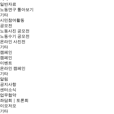
일반자료
노동연구 톺아보기
기타
시민참여활동
공모전
노동사진 공모전
노동수기 공모전
온라인 사진전
기타
캠페인
캠페인
이벤트
온라인 캠페인
기타
알림
공지사항
센터소식
업무협약
좌담회｜토론회
이모저모
기타