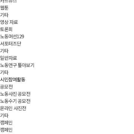
카드뉴스
웹툰
기타
영상 자료
토론회
노동머선129
서포터즈단
기타
일반자료
노동연구 톺아보기
기타
시민참여활동
공모전
노동사진 공모전
노동수기 공모전
온라인 사진전
기타
캠페인
캠페인