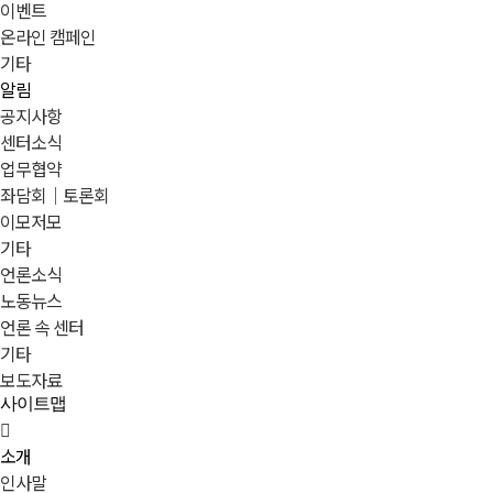
이벤트
온라인 캠페인
기타
알림
공지사항
센터소식
업무협약
좌담회｜토론회
이모저모
기타
언론소식
노동뉴스
언론 속 센터
기타
보도자료
사이트맵
소개
인사말