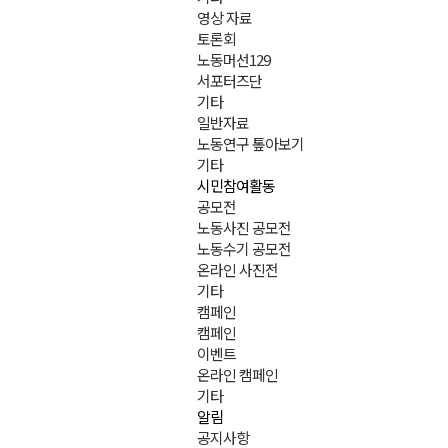
영상 자료
토론회
노동머선129
서포터즈단
기타
일반자료
노동연구 톺아보기
기타
시민참여활동
공모전
노동사진 공모전
노동수기 공모전
온라인 사진전
기타
캠페인
캠페인
이벤트
온라인 캠페인
기타
알림
공지사항