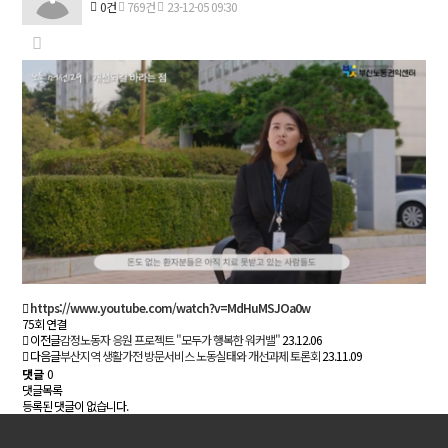
0건
769건
23-12-05 09:30
https://www.youtube.com/watch?v=MdHuMSJOa0w
75회 연결
이전글
감정노동자 응원 프로젝트 "모두가 행복한 워커밸"
23.12.06
다음글
부산지역 생활가전 방문서비스 노동실태와 개선과제 토론회
23.11.09
댓글
0
댓글목록
등록된 댓글이 없습니다.