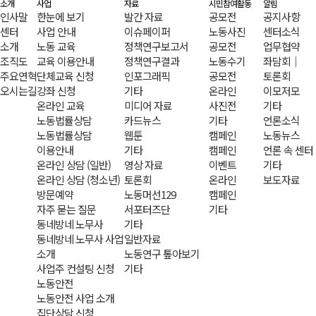
소개
사업
자료
시민참여활동
알림
인사말
한눈에 보기
발간 자료
공모전
공지사항
센터
사업 안내
이슈페이퍼
노동사진
센터소식
소개
노동 교육
정책연구보고서
공모전
업무협약
조직도
교육 이용안내
정책연구결과
노동수기
좌담회｜
주요연혁
단체교육 신청
인포그래픽
공모전
토론회
오시는길
강좌 신청
기타
온라인
이모저모
온라인 교육
미디어 자료
사진전
기타
노동법률상담
카드뉴스
기타
언론소식
노동법률상담
웹툰
캠페인
노동뉴스
이용안내
기타
캠페인
언론 속 센터
온라인 상담 (일반)
영상 자료
이벤트
기타
온라인 상담 (청소년)
토론회
온라인
보도자료
방문예약
노동머선129
캠페인
자주 묻는 질문
서포터즈단
기타
동네방네 노무사
기타
동네방네 노무사 사업
일반자료
소개
노동연구 톺아보기
사업주 컨설팅 신청
기타
노동안전
노동안전 사업 소개
집단상담 신청