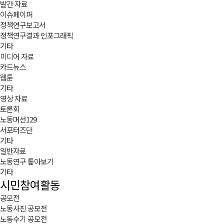
발간 자료
이슈페이퍼
정책연구보고서
정책연구결과 인포그래픽
기타
미디어 자료
카드뉴스
웹툰
기타
영상 자료
토론회
노동머선129
서포터즈단
기타
일반자료
노동연구 톺아보기
기타
시민참여활동
공모전
노동사진 공모전
노동수기 공모전