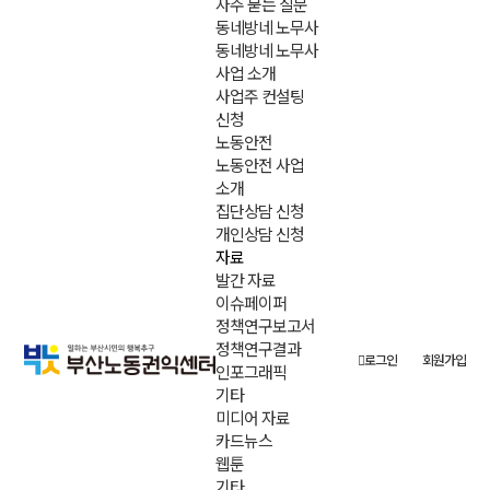
자주 묻는 질문
동네방네 노무사
동네방네 노무사
사업 소개
사업주 컨설팅
신청
노동안전
노동안전 사업
소개
집단상담 신청
개인상담 신청
자료
발간 자료
이슈페이퍼
정책연구보고서
정책연구결과
로그인
회원가입
인포그래픽
기타
미디어 자료
카드뉴스
웹툰
기타