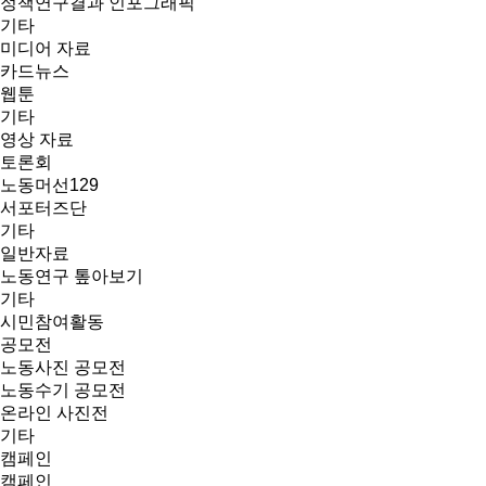
정책연구결과 인포그래픽
기타
미디어 자료
카드뉴스
웹툰
기타
영상 자료
토론회
노동머선129
서포터즈단
기타
일반자료
노동연구 톺아보기
기타
시민참여활동
공모전
노동사진 공모전
노동수기 공모전
온라인 사진전
기타
캠페인
캠페인