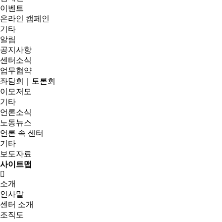
이벤트
온라인 캠페인
기타
알림
공지사항
센터소식
업무협약
좌담회｜토론회
이모저모
기타
언론소식
노동뉴스
언론 속 센터
기타
보도자료
사이트맵
소개
인사말
센터 소개
조직도