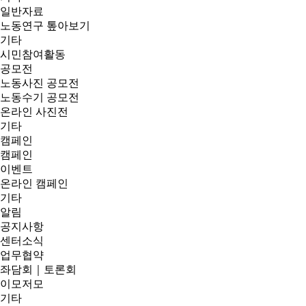
일반자료
노동연구 톺아보기
기타
시민참여활동
공모전
노동사진 공모전
노동수기 공모전
온라인 사진전
기타
캠페인
캠페인
이벤트
온라인 캠페인
기타
알림
공지사항
센터소식
업무협약
좌담회｜토론회
이모저모
기타