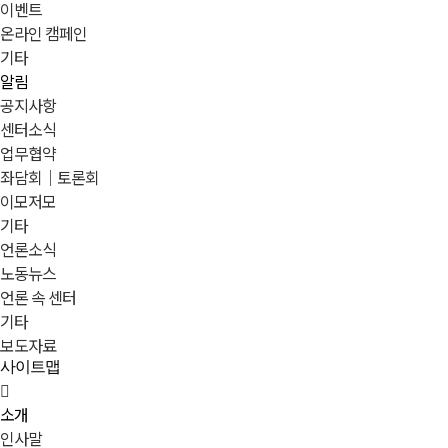
이벤트
온라인 캠페인
기타
알림
공지사항
센터소식
업무협약
좌담회｜토론회
이모저모
기타
언론소식
노동뉴스
언론 속 센터
기타
보도자료
사이트맵
소개
인사말