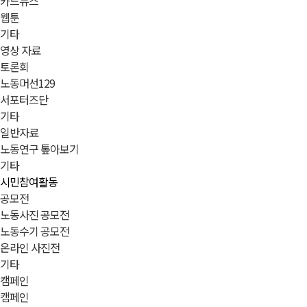
카드뉴스
웹툰
기타
영상 자료
토론회
노동머선129
서포터즈단
기타
일반자료
노동연구 톺아보기
기타
시민참여활동
공모전
노동사진 공모전
노동수기 공모전
온라인 사진전
기타
캠페인
캠페인