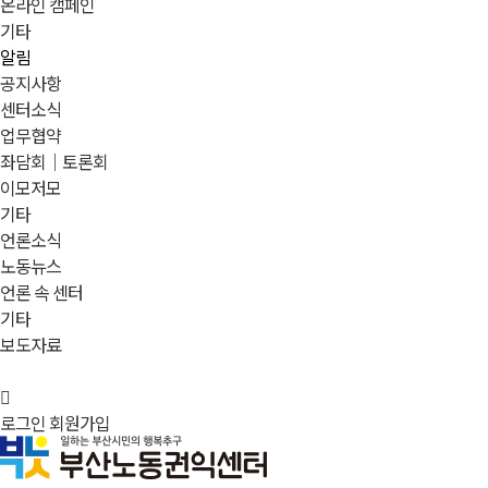
온라인 캠페인
기타
알림
공지사항
센터소식
업무협약
좌담회｜토론회
이모저모
기타
언론소식
노동뉴스
언론 속 센터
기타
보도자료
로그인
회원가입