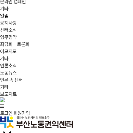
온라인 캠페인
기타
알림
공지사항
센터소식
업무협약
좌담회｜토론회
이모저모
기타
언론소식
노동뉴스
언론 속 센터
기타
보도자료
로그인
회원가입