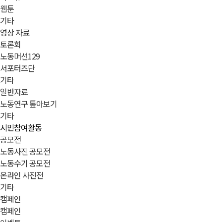
웹툰
기타
영상 자료
토론회
노동머선129
서포터즈단
기타
일반자료
노동연구 톺아보기
기타
시민참여활동
공모전
노동사진 공모전
노동수기 공모전
온라인 사진전
기타
캠페인
캠페인