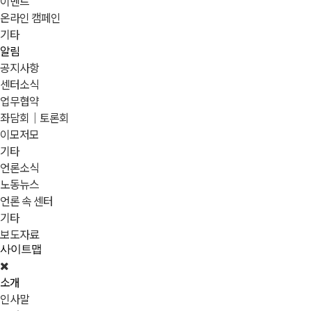
이벤트
온라인 캠페인
기타
알림
공지사항
센터소식
업무협약
좌담회｜토론회
이모저모
기타
언론소식
노동뉴스
언론 속 센터
기타
보도자료
사이트맵
소개
인사말