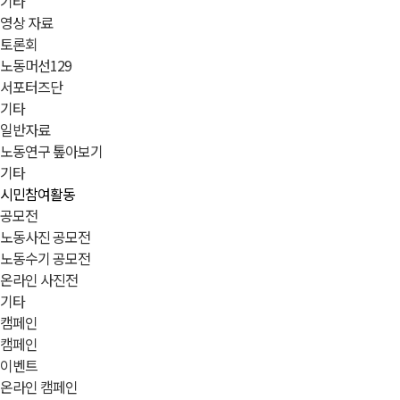
기타
영상 자료
토론회
노동머선129
서포터즈단
기타
일반자료
노동연구 톺아보기
기타
시민참여활동
공모전
노동사진 공모전
노동수기 공모전
온라인 사진전
기타
캠페인
캠페인
이벤트
온라인 캠페인