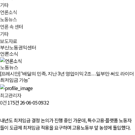
기타
언론소식
노동뉴스
언론 속 센터
기타
보도자료
부산노동권익센터
언론소식
노동뉴스
[프레시안] "배달의 민족, 지난 3년 영업이익 2조…일부만 써도 라이더
최저임금 가능"
최고관리자
0건
175건
26-06-05 09:32
내년도 최저임금 결정 논의가 진행 중인 가운데, 특수고용·플랫폼 노동자
들이 도급제 최저임금 적용을 요구하며 고용노동부 앞 농성에 돌입했다.