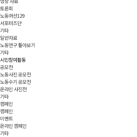
영상 자료
토론회
노동머선129
서포터즈단
기타
일반자료
노동연구 톺아보기
기타
시민참여활동
공모전
노동사진 공모전
노동수기 공모전
온라인 사진전
기타
캠페인
캠페인
이벤트
온라인 캠페인
기타