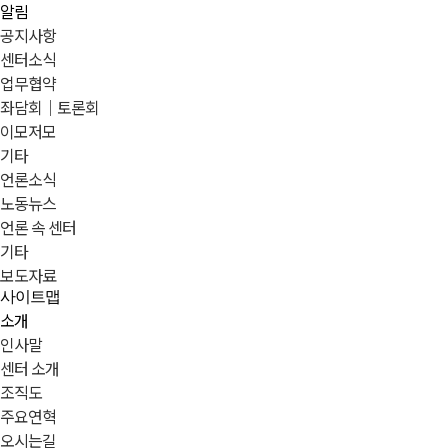
알림
공지사항
센터소식
업무협약
좌담회｜토론회
이모저모
기타
언론소식
노동뉴스
언론 속 센터
기타
보도자료
사이트맵
소개
인사말
센터 소개
조직도
주요연혁
오시는길