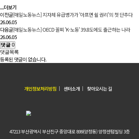
...더보기
이전글
[매일노동뉴스] 지자체 유급병가가 '아프면 쉴 권리'의 첫 단추다
26.06.05
다음글
[매일노동뉴스] OECD 꼴찌 'K-노동' 39.8도에도 출근하는 나라
26.06.05
댓글
0
댓글목록
등록된 댓글이 없습니다.
개인정보처리방침
센터소개
찾아오시는 길
47213 부산광역시 부산진구 중앙대로 899(양정동) 양정센텀빌딩 3층