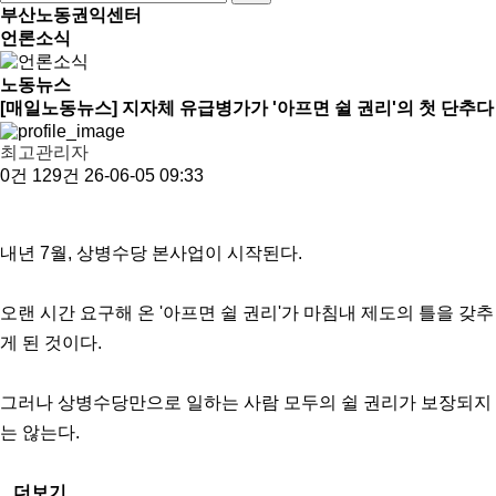
부산노동권익센터
언론소식
노동뉴스
[매일노동뉴스] 지자체 유급병가가 '아프면 쉴 권리'의 첫 단추다
최고관리자
0건
129건
26-06-05 09:33
내년 7월, 상병수당 본사업이 시작된다.
오랜 시간 요구해 온 '아프면 쉴 권리'가 마침내 제도의 틀을 갖추
게 된 것이다.
그러나 상병수당만으로 일하는 사람 모두의 쉴 권리가 보장되지
는 않는다.
...더보기