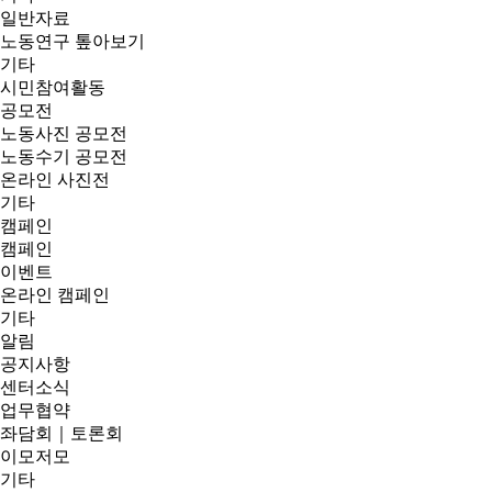
일반자료
노동연구 톺아보기
기타
시민참여활동
공모전
노동사진 공모전
노동수기 공모전
온라인 사진전
기타
캠페인
캠페인
이벤트
온라인 캠페인
기타
알림
공지사항
센터소식
업무협약
좌담회｜토론회
이모저모
기타