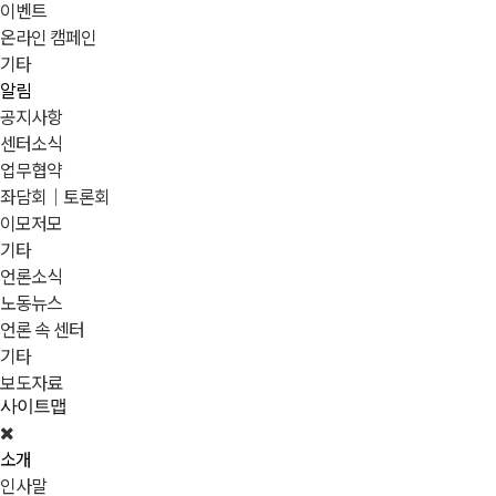
이벤트
온라인 캠페인
기타
알림
공지사항
센터소식
업무협약
좌담회｜토론회
이모저모
기타
언론소식
노동뉴스
언론 속 센터
기타
보도자료
사이트맵
소개
인사말