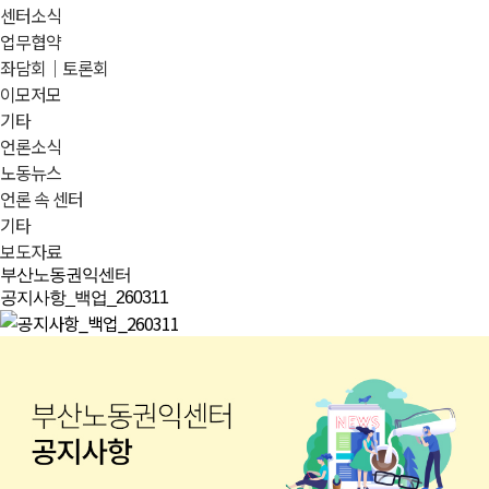
센터소식
업무협약
좌담회｜토론회
이모저모
기타
언론소식
노동뉴스
언론 속 센터
기타
보도자료
부산노동권익센터
공지사항_백업_260311