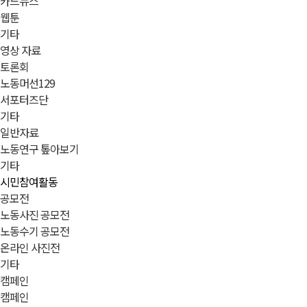
카드뉴스
웹툰
기타
영상 자료
토론회
노동머선129
서포터즈단
기타
일반자료
노동연구 톺아보기
기타
시민참여활동
공모전
노동사진 공모전
노동수기 공모전
온라인 사진전
기타
캠페인
캠페인