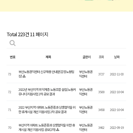
Total 223건
11 페이지
번호
제목
글쓴이
조회
날짜
부산노동권익센터 신규채용 안내문(감정노동팀
부산노동권
73
3727
2022-11-03
장)
익센터
2022년 부산지역 취약계층 노동조합 설립(노동커
부산노동권
72
3500
2022-10-04
뮤니티)지원사업 2차 공모 결과
익센터
2022 부산지역 아파트 노동존중과 상생협약을 위
부산노동권
71
3458
2022-10-04
한 휴게시설 개선 지원사업 2차 공모 결과
익센터
부산지역 아파트 노동존중과 상생협약을 위한 휴
부산노동권
70
3462
2022-09-19
게시설 개선 지원사업 공모(2차)
익센터