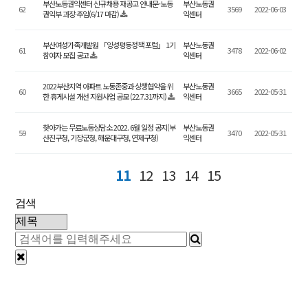
부산노동권익센터 신규채용 재공고 안내문-노동
부산노동권
62
3569
2022-06-03
권익부 과장·주임(6/17 마감)
익센터
부산여성가족개발원 「양성평등정책 포럼」 1기
부산노동권
61
3478
2022-06-02
참여자 모집 공고
익센터
2022부산지역 아파트 노동존중과 상생협약을 위
부산노동권
60
3665
2022-05-31
한 휴게시설 개선 지원사업 공모 (22.7.31까지)
익센터
찾아가는 무료노동상담소 2022. 6월 일정 공지(부
부산노동권
59
3470
2022-05-31
산진구청, 기장군청, 해운대구청, 연제구청)
익센터
11
12
13
14
15
검색