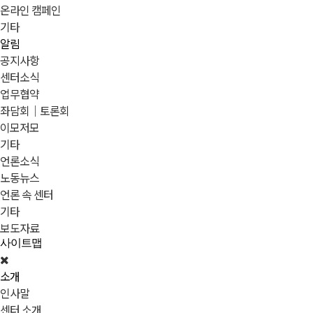
온라인 캠페인
기타
알림
공지사항
센터소식
업무협약
좌담회｜토론회
이모저모
기타
언론소식
노동뉴스
언론 속 센터
기타
보도자료
사이트맵
소개
인사말
센터 소개