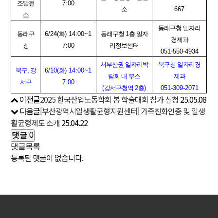
조발전
7:00
소
667
소
동래구청 일자리
동래구
6/24(
화
) 14:00~1
동래구청
1
층 일자
경제과
청
7:00
리정보센터
051-550-4934
서부산권 일자리박
북구청 일자리경
북구, 강
6/10(
화
) 14:00~1
람회 내 부스
제과
서구
7:00
(
강서구청역
2
층
)
051-309-2071
이전글
2025 한국산업노동학회 봄 학술대회 참가 신청
25.05.08
다음글
[부산광역시일생활균형지원센터] 가족친화인증 및 일생
활균형제도 소개
25.04.22
댓글
0
댓글목록
등록된 댓글이 없습니다.