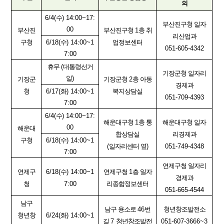
의
6/4(
수
) 14:00~17:
부산진구청 일자
00
부
산진
부산진구청
1
층 취
리산업과
구청
6/18(
수
) 14:00~1
업정보센터
051-605-4342
7:00
휴무
(
대통령선거
기장군청 일자리
일
)
기장군
기장군청
2
층 아동
경제과
청
6/17(
화
) 14:00~1
복지상담실
051-709-4393
7:00
6/4(
수
) 14:00~17:
해운대구청
1
층 통
해운대구청 일자
00
해운대
합상담실
리경제과
구청
6/18(
수
) 14:00~1
(
일자리센터 옆
)
051-749-4348
7:00
연제구청 일자리
연제구
6/18(
수
) 14:00~1
연제구청
1
층 일자
경제과
청
7:00
리종합정보센터
051-665-4544
남구
남구 용소로
46
번
청년창조발전소
청년창
6/24(
화
) 14:00~1
길
7
청년창조발전
051-607-3666~3