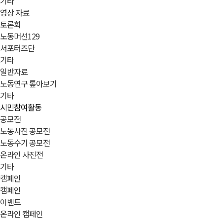
기타
영상 자료
토론회
노동머선129
서포터즈단
기타
일반자료
노동연구 톺아보기
기타
시민참여활동
공모전
노동사진 공모전
노동수기 공모전
온라인 사진전
기타
캠페인
캠페인
이벤트
온라인 캠페인