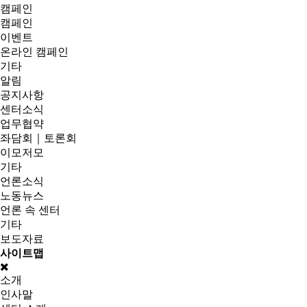
캠페인
캠페인
이벤트
온라인 캠페인
기타
알림
공지사항
센터소식
업무협약
좌담회｜토론회
이모저모
기타
언론소식
노동뉴스
언론 속 센터
기타
보도자료
사이트맵
소개
인사말