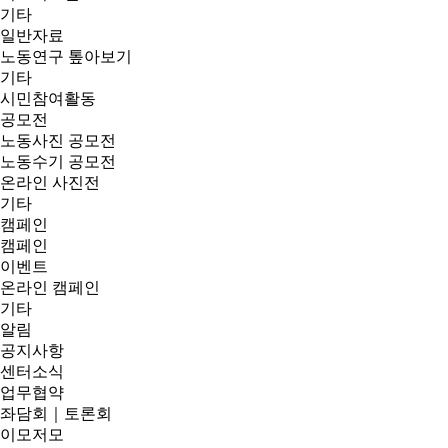
기타
일반자료
노동연구 톺아보기
기타
시민참여활동
공모전
노동사진 공모전
노동수기 공모전
온라인 사진전
기타
캠페인
캠페인
이벤트
온라인 캠페인
기타
알림
공지사항
센터소식
업무협약
좌담회｜토론회
이모저모