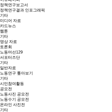
정책연구보고서
정책연구결과 인포그래픽
기타
미디어 자료
카드뉴스
웹툰
기타
영상 자료
토론회
노동머선129
서포터즈단
기타
일반자료
노동연구 톺아보기
기타
시민참여활동
공모전
노동사진 공모전
노동수기 공모전
온라인 사진전
기타