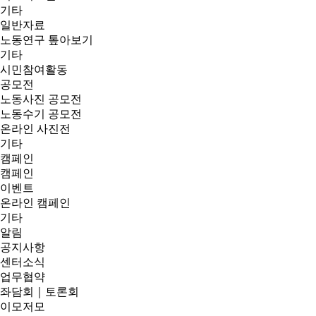
기타
일반자료
노동연구 톺아보기
기타
시민참여활동
공모전
노동사진 공모전
노동수기 공모전
온라인 사진전
기타
캠페인
캠페인
이벤트
온라인 캠페인
기타
알림
공지사항
센터소식
업무협약
좌담회｜토론회
이모저모