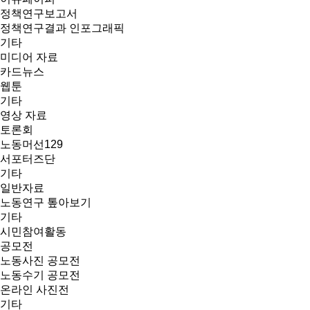
정책연구보고서
정책연구결과 인포그래픽
기타
미디어 자료
카드뉴스
웹툰
기타
영상 자료
토론회
노동머선129
서포터즈단
기타
일반자료
노동연구 톺아보기
기타
시민참여활동
공모전
노동사진 공모전
노동수기 공모전
온라인 사진전
기타