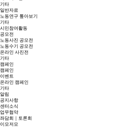
기타
일반자료
노동연구 톺아보기
기타
시민참여활동
공모전
노동사진 공모전
노동수기 공모전
온라인 사진전
기타
캠페인
캠페인
이벤트
온라인 캠페인
기타
알림
공지사항
센터소식
업무협약
좌담회｜토론회
이모저모