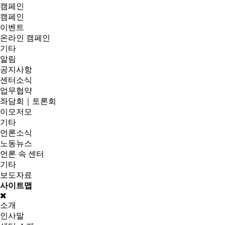
캠페인
캠페인
이벤트
온라인 캠페인
기타
알림
공지사항
센터소식
업무협약
좌담회｜토론회
이모저모
기타
언론소식
노동뉴스
언론 속 센터
기타
보도자료
사이트맵
소개
인사말