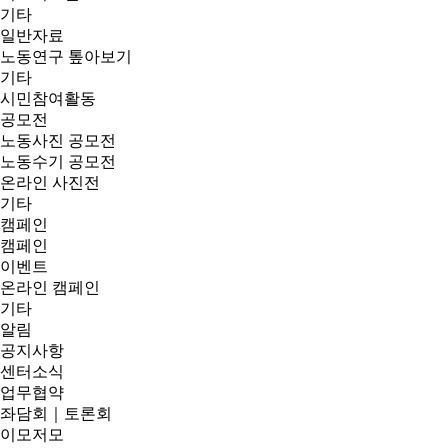
기타
일반자료
노동연구 톺아보기
기타
시민참여활동
공모전
노동사진 공모전
노동수기 공모전
온라인 사진전
기타
캠페인
캠페인
이벤트
온라인 캠페인
기타
알림
공지사항
센터소식
업무협약
좌담회｜토론회
이모저모