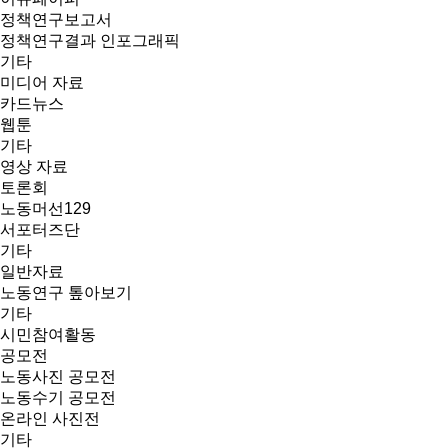
정책연구보고서
정책연구결과 인포그래픽
기타
미디어 자료
카드뉴스
웹툰
기타
영상 자료
토론회
노동머선129
서포터즈단
기타
일반자료
노동연구 톺아보기
기타
시민참여활동
공모전
노동사진 공모전
노동수기 공모전
온라인 사진전
기타