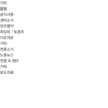
기타
알림
공지사항
센터소식
업무협약
좌담회｜토론회
이모저모
기타
언론소식
노동뉴스
언론 속 센터
기타
보도자료