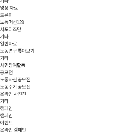
기타
영상 자료
토론회
노동머선129
서포터즈단
기타
일반자료
노동연구 톺아보기
기타
시민참여활동
공모전
노동사진 공모전
노동수기 공모전
온라인 사진전
기타
캠페인
캠페인
이벤트
온라인 캠페인